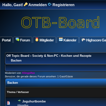
Hallo, Gast!
Anmelden
Registrieren
Portal
Forum
Mitglieder
Kalender
Highscore G
Off Topic Board
›
Society & Non-PC
›
Kochen und Rezepte
Backen
Moderiert von:
Klingelfee
Benutzer, die gerade dieses Forum ansehen: 1 Gast/Gäste
Backen
Thema
/
Verfasser
Joguhurtbombe
0 Bewertung(en) - 0 von 5 durchschn
1
2
3
4
5
Klingelfee