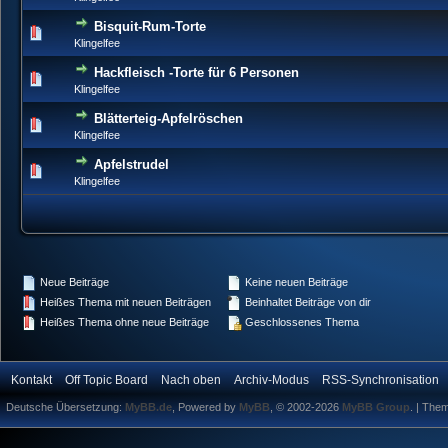
Bisquit-Rum-Torte
0 Bewertung(en) - 0 von 5 durchschn
1
2
3
4
5
Klingelfee
Hackfleisch -Torte für 6 Personen
0 Bewertung(en) - 0 von 5 durchschn
1
2
3
4
5
Klingelfee
Blätterteig-Apfelröschen
0 Bewertung(en) - 0 von 5 durchschn
1
2
3
4
5
Klingelfee
Apfelstrudel
0 Bewertung(en) - 0 von 5 durchschn
1
2
3
4
5
Klingelfee
Neue Beiträge
Keine neuen Beiträge
Heißes Thema mit neuen Beiträgen
Beinhaltet Beiträge von dir
Heißes Thema ohne neue Beiträge
Geschlossenes Thema
Kontakt
Off Topic Board
Nach oben
Archiv-Modus
RSS-Synchronisation
Deutsche Übersetzung:
MyBB.de
, Powered by
MyBB
, © 2002-2026
MyBB Group
.
| The