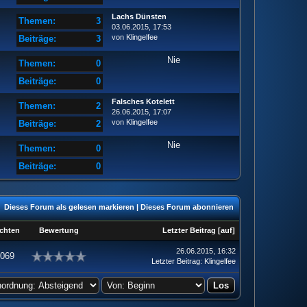
Lachs Dünsten
Themen:
3
03.06.2015, 17:53
von
Klingelfee
Beiträge:
3
Nie
Themen:
0
Beiträge:
0
Falsches Kotelett
Themen:
2
26.06.2015, 17:07
von
Klingelfee
Beiträge:
2
Nie
Themen:
0
Beiträge:
0
Dieses Forum als gelesen markieren
|
Dieses Forum abonnieren
chten
Bewertung
Letzter Beitrag
[
auf
]
26.06.2015, 16:32
.069
Letzter Beitrag
:
Klingelfee