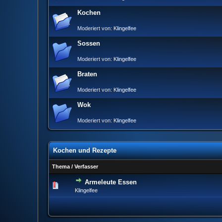
Kochen
Moderiert von:
Klingelfee
Sossen
Moderiert von:
Klingelfee
Braten
Moderiert von:
Klingelfee
Wok
Moderiert von:
Klingelfee
Kochen und Rezepte
Thema
/
Verfasser
Armeleute Essen
0 Bewertung(en) - 0 vo
Klingelfee