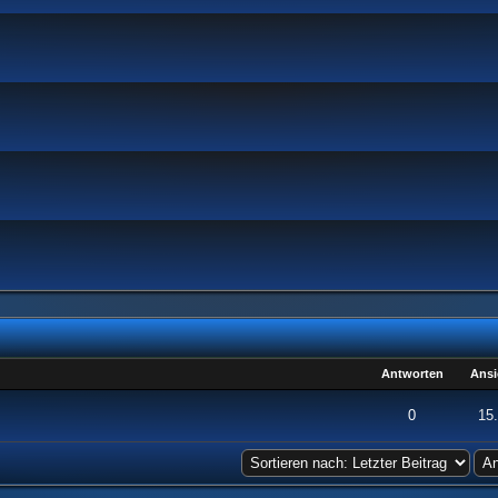
Antworten
Ansi
n 5 durchschnittlich
1
2
3
4
5
0
15