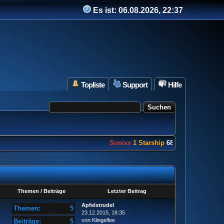
Es ist:
06.08.2026, 22:37
Topliste
Support
Hilfe
Sonixx
1 Starship
682 Punkte
Themen / Beiträge
Letzter Beitrag
Apfelstrudel
Themen:
5
23.12.2015, 18:35
von
Klingelfee
Beiträge:
5