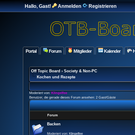
Hallo, Gast!
Anmelden
Registrieren
Portal
Forum
Mitglieder
Kalender
H
Off Topic Board
›
Society & Non-PC
Kochen und Rezepte
Moderiert von:
Klingelfee
Benutzer, die gerade dieses Forum ansehen: 2 Gast/Gäste
Forum
Backen
Moderiert von:
Klingelfee