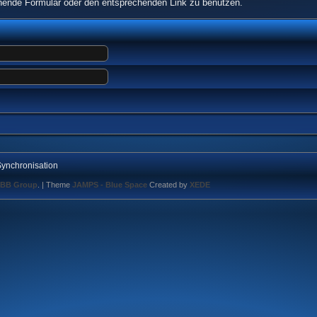
echende Formular oder den entsprechenden Link zu benutzen.
ynchronisation
BB Group
.
| Theme
JAMPS - Blue Space
Created by
XEDE