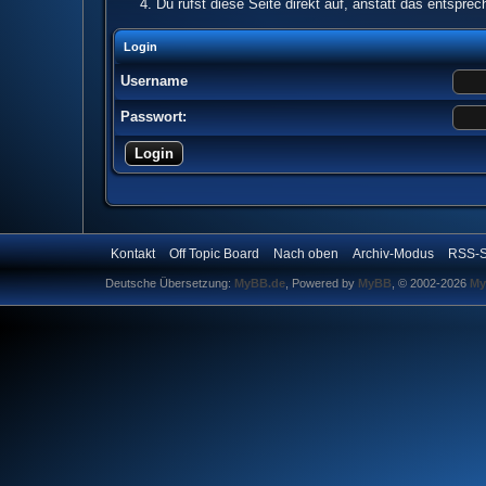
Du rufst diese Seite direkt auf, anstatt das entspr
Login
Username
Passwort:
Kontakt
Off Topic Board
Nach oben
Archiv-Modus
RSS-S
Deutsche Übersetzung:
MyBB.de
, Powered by
MyBB
, © 2002-2026
My