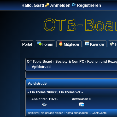
Hallo, Gast!
Anmelden
Registrieren
Portal
Forum
Mitglieder
Kalender
H
Off Topic Board
›
Society & Non-PC
›
Kochen und Rezep
Apfelstrudel
Apfelstrudel
«
Ein Thema zurück
|
Ein Thema vor
»
Ansichten 11696
Antworten
0
0 Bewertung(en) - 0 im Durchschnitt
1
2
3
4
5
Benutzer, die gerade dieses Thema anschauen: 1 Gast/Gäste