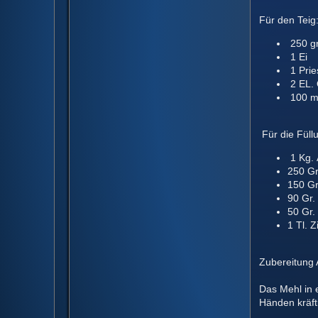
Für den Teig
250 gr
1 Ei
1 Prie
2 EL. 
100 m
Für die Füll
1 Kg. 
250 Gr
150 Gr
90 Gr.
50 Gr.
1 Tl. Z
Zubereitung 
Das Mehl in 
Händen kräft