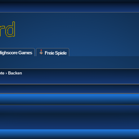
ighscore Games
Freie Spiele
te
›
Backen