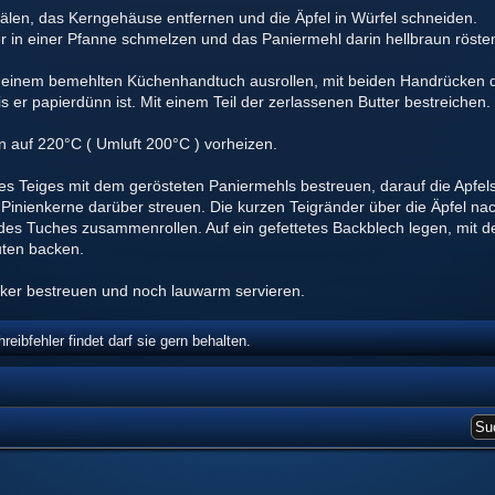
hälen, das Kerngehäuse entfernen und die Äpfel in Würfel schneiden.
r in einer Pfanne schmelzen und das Paniermehl darin hellbraun rösten.
 einem bemehlten Küchenhandtuch ausrollen, mit beiden Handrücken da
s er papierdünn ist. Mit einem Teil der zerlassenen Butter bestreichen.
 auf 220°C ( Umluft 200°C ) vorheizen.
des Teiges mit dem gerösteten Paniermehls bestreuen, darauf die Apfels
Pinienkerne darüber streuen. Die kurzen Teigränder über die Äpfel na
 des Tuches zusammenrollen. Auf ein gefettetes Backblech legen, mit d
ten backen.
ker bestreuen und noch lauwarm servieren.
eibfehler findet darf sie gern behalten.