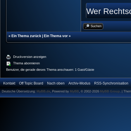
Wer Rechtsch
Suchen
«
Ein Thema zurück
|
Ein Thema vor
»
Druckversion anzeigen
Thema abonnieren
Benutzer, die gerade dieses Thema anschauen: 1 Gast/Gäste
Kontakt
Off Topic Board
Nach oben
Archiv-Modus
RSS-Synchronisation
Deutsche Übersetzung:
MyBB.de
, Powered by
MyBB
, © 2002-2026
MyBB Group
.
| The