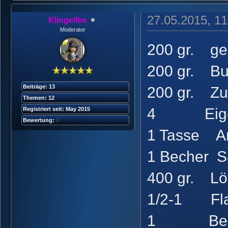
27.05.2015, 11
Klingelfee
Moderator
200 gr. ge
200 gr. Bu
Beiträge: 13
200 gr. Zu
Themen: 12
4 Eige
Registriert seit: May 2015
Bewertung:
0
1 Tasse An
1 Becher 
400 gr. Löf
1/2-1 Fl
1 Becher