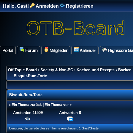
Hallo, Gast!
Anmelden
Registrieren
Portal
Forum
Mitglieder
Kalender
Highscore G
Off Topic Board
›
Society & Non-PC
›
Kochen und Rezepte
›
Backen
Bisquit-Rum-Torte
Bisquit-Rum-Torte
«
Ein Thema zurück
|
Ein Thema vor
»
Ansichten 11509
Antworten
0
ung(en) - 0 im Durchschnitt
Benutzer, die gerade dieses Thema anschauen: 1 Gast/Gäste