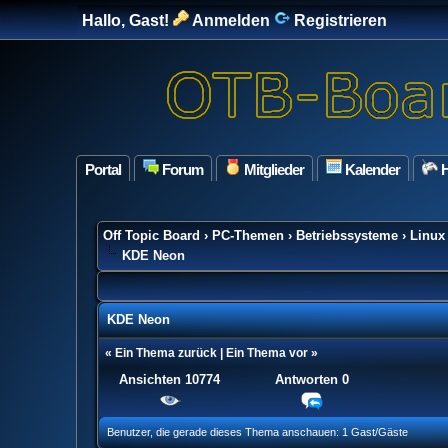
Hallo, Gast!
Anmelden
Registrieren
Portal
Forum
Mitglieder
Kalender
H
Off Topic Board
›
PC-Themen
›
Betriebssysteme
›
Linux
KDE Neon
KDE Neon
«
Ein Thema zurück
|
Ein Thema vor
»
Ansichten 10774
Antworten
0
0 Bewertung(en) - 0 im Durchschnitt
1
2
3
4
5
Benutzer, die gerade dieses Thema anschauen: 1 Gast/Gäste