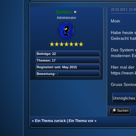
25.02.2017, 21:4
Sonixx
Administrator
Moin
Habe heute e
Gebracht hat
Das System n
Beiträge: 22
modernen Ei
Themen: 17
Hier mal der 
Registriert seit: May 2015
https://neon.
Bewertung:
2
Gruss Sonix
Unmögliches w
Suchen
«
Ein Thema zurück
|
Ein Thema vor
»