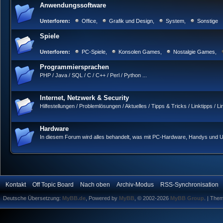
Anwendungssoftware
Unterforen:
Office
,
Grafik und Design
,
System
,
Sonstige
Spiele
Unterforen:
PC-Spiele
,
Konsolen Games
,
Nostalgie Games
,
Programmiersprachen
PHP / Java / SQL / C / C++ / Perl / Python ...
Internet, Netzwerk & Security
Hilfestellungen / Problemlösungen / Aktuelles / Tipps & Tricks / Linktipps / 
Hardware
In diesem Forum wird alles behandelt, was mit PC-Hardware, Handys und Un
Kontakt
Off Topic Board
Nach oben
Archiv-Modus
RSS-Synchronisation
Deutsche Übersetzung:
MyBB.de
, Powered by
MyBB
, © 2002-2026
MyBB Group
.
| The