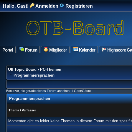
Hallo, Gast!
Anmelden
Registrieren
Portal
Forum
Mitglieder
Kalender
Highscore G
Off Topic Board
›
PC-Themen
Programmiersprachen
Benutzer, die gerade dieses Forum ansehen: 1 Gast/Gäste
Programmiersprachen
Thema
/
Verfasser
Momentan gibt es leider keine Themen in diesem Forum mit den spezifi