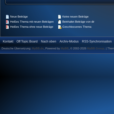
Neue Beiträge
Keine neuen Beiträge
Heißes Thema mit neuen Beiträgen
Beinhaltet Beiträge von dir
Heißes Thema ohne neue Beiträge
Geschlossenes Thema
Kontakt
Off Topic Board
Nach oben
Archiv-Modus
RSS-Synchronisation
Deutsche Übersetzung:
MyBB.de
, Powered by
MyBB
, © 2002-2026
MyBB Group
.
| The