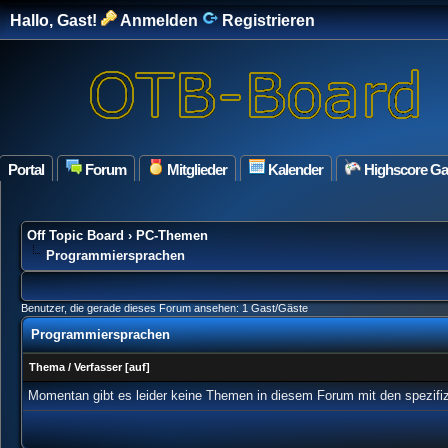
Hallo, Gast!
Anmelden
Registrieren
Portal
Forum
Mitglieder
Kalender
Highscore G
Off Topic Board
›
PC-Themen
Programmiersprachen
Benutzer, die gerade dieses Forum ansehen: 1 Gast/Gäste
Programmiersprachen
Thema
/
Verfasser
[
auf
]
Momentan gibt es leider keine Themen in diesem Forum mit den spezifi