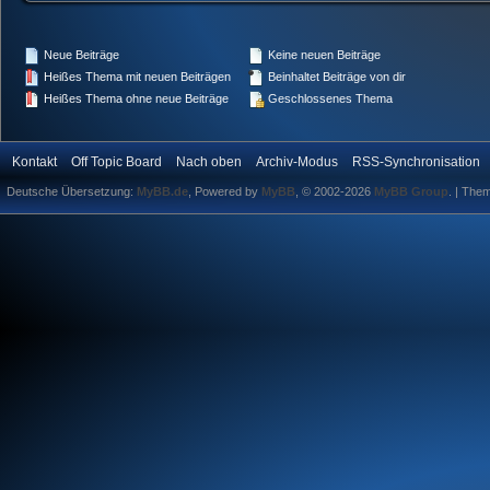
Neue Beiträge
Keine neuen Beiträge
Heißes Thema mit neuen Beiträgen
Beinhaltet Beiträge von dir
Heißes Thema ohne neue Beiträge
Geschlossenes Thema
Kontakt
Off Topic Board
Nach oben
Archiv-Modus
RSS-Synchronisation
Deutsche Übersetzung:
MyBB.de
, Powered by
MyBB
, © 2002-2026
MyBB Group
.
| The