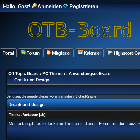
Hallo, Gast!
Anmelden
Registrieren
Portal
Forum
Mitglieder
Kalender
Highscore G
Off Topic Board
›
PC-Themen
›
Anwendungssoftware
Grafik und Design
Benutzer, die gerade dieses Forum ansehen: 1 Gast/Gäste
Grafik und Design
Thema
/
Verfasser
[
ab
]
Momentan gibt es leider keine Themen in diesem Forum mit den spezifi