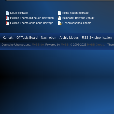
Neue Beiträge
Keine neuen Beiträge
Heißes Thema mit neuen Beiträgen
Beinhaltet Beiträge von dir
Heißes Thema ohne neue Beiträge
Geschlossenes Thema
Kontakt
Off Topic Board
Nach oben
Archiv-Modus
RSS-Synchronisation
Deutsche Übersetzung:
MyBB.de
, Powered by
MyBB
, © 2002-2026
MyBB Group
.
| The