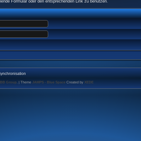
echende Formular oder den entsprechenden Link zu benutzen.
ynchronisation
BB Group
.
| Theme
JAMPS - Blue Space
Created by
XEDE