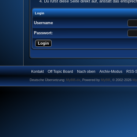
Du rufst diese Seite direkt auf, anstatt das entspr
Login
Username
Passwort:
Kontakt
Off Topic Board
Nach oben
Archiv-Modus
RSS-S
Deutsche Übersetzung:
MyBB.de
, Powered by
MyBB
, © 2002-2026
My