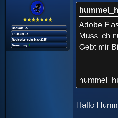
hummel_h
Adobe Flas
Beiträge: 22
Muss ich n
Themen: 17
Registriert seit: May 2015
Gebt mir B
Bewertung:
2
hummel_h
Hallo Humm