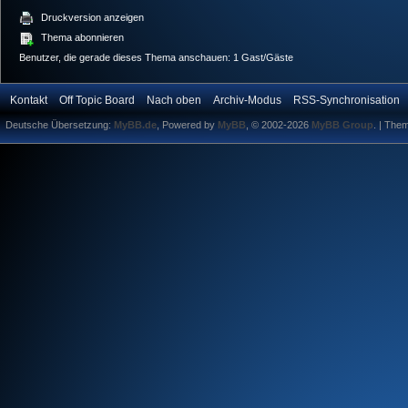
Druckversion anzeigen
Thema abonnieren
Benutzer, die gerade dieses Thema anschauen: 1 Gast/Gäste
Kontakt
Off Topic Board
Nach oben
Archiv-Modus
RSS-Synchronisation
Deutsche Übersetzung:
MyBB.de
, Powered by
MyBB
, © 2002-2026
MyBB Group
.
| The