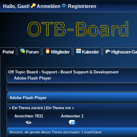
Hallo, Gast!
Anmelden
Registrieren
Portal
Forum
Mitglieder
Kalender
Highscore G
Off Topic Board
›
Support
›
Board Support & Development
Adobe Flash Player
Adobe Flash Player
«
Ein Thema zurück
|
Ein Thema vor
»
Ansichten 7831
Antworten
1
ung(en) - 0 im Durchschnitt
Benutzer, die gerade dieses Thema anschauen: 1 Gast/Gäste