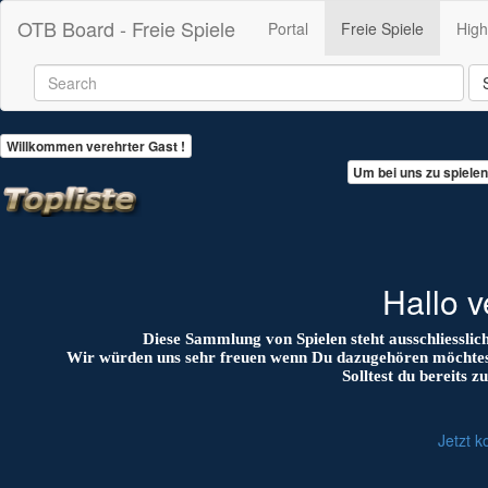
OTB Board - Freie Spiele
(current)
Portal
Freie Spiele
Hig
Willkommen verehrter Gast !
Um bei uns zu spielen 
Hallo v
Diese Sammlung von Spielen steht ausschliessli
Wir würden uns sehr freuen wenn Du dazugehören möchtest. 
Solltest du bereits z
Jetzt k