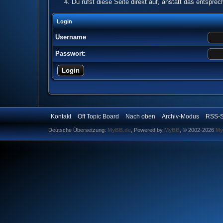
Du rufst diese Seite direkt auf, anstatt das entspr
Login
Username
Passwort:
Kontakt
Off Topic Board
Nach oben
Archiv-Modus
RSS-S
Deutsche Übersetzung:
MyBB.de
, Powered by
MyBB
, © 2002-2026
My