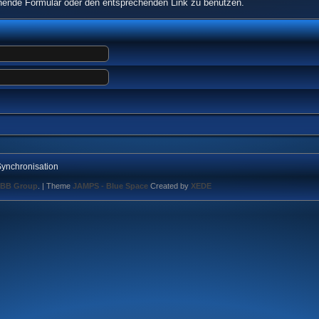
echende Formular oder den entsprechenden Link zu benutzen.
ynchronisation
BB Group
.
| Theme
JAMPS - Blue Space
Created by
XEDE