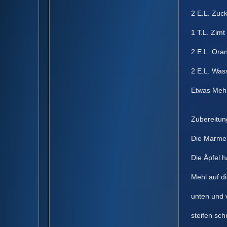
2 E.L. Zuck
1 T.L. Zimt
2 E.L. Ora
2 E.L. Was
Etwas Mehl f
Zubereitun
Die Marmelad
Die Äpfel ha
Mehl auf die
unten und vo
steifen schn