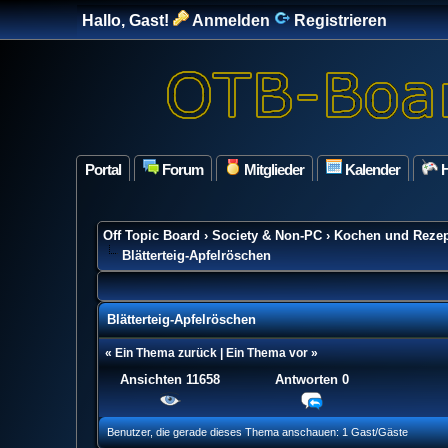
Hallo, Gast!
Anmelden
Registrieren
Portal
Forum
Mitglieder
Kalender
H
Off Topic Board
›
Society & Non-PC
›
Kochen und Rezep
Blätterteig-Apfelröschen
Blätterteig-Apfelröschen
«
Ein Thema zurück
|
Ein Thema vor
»
Ansichten 11658
Antworten
0
0 Bewertung(en) - 0 im Durchschnitt
1
2
3
4
5
Benutzer, die gerade dieses Thema anschauen: 1 Gast/Gäste