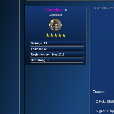
20.12.2015, 22:
Klingelfee
Moderator
Beiträge: 13
Themen: 12
Registriert seit: May 2015
Bewertung:
0
Zutaten:
2 Pck. Blätte
5 große Äpfe