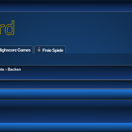
ighscore Games
Freie Spiele
te
›
Backen