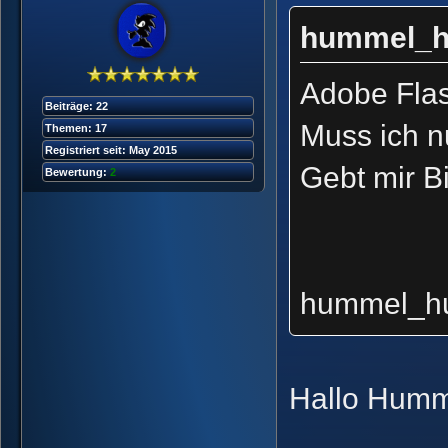
hummel_h
Adobe Flas
Beiträge: 22
Muss ich n
Themen: 17
Registriert seit: May 2015
Gebt mir B
Bewertung:
2
hummel_h
Hallo Humm