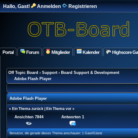
Hallo, Gast!
Anmelden
Registrieren
Portal
Forum
Mitglieder
Kalender
Highscore G
Off Topic Board
›
Support
›
Board Support & Development
Adobe Flash Player
Adobe Flash Player
«
Ein Thema zurück
|
Ein Thema vor
»
Ansichten 7844
Antworten
1
ung(en) - 0 im Durchschnitt
Benutzer, die gerade dieses Thema anschauen: 1 Gast/Gäste