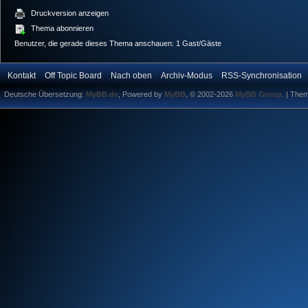
Druckversion anzeigen
Thema abonnieren
Benutzer, die gerade dieses Thema anschauen: 1 Gast/Gäste
Kontakt
Off Topic Board
Nach oben
Archiv-Modus
RSS-Synchronisation
Deutsche Übersetzung:
MyBB.de
, Powered by
MyBB
, © 2002-2026
MyBB Group
.
| The