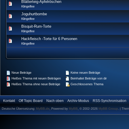
Blätterteig-Apfelröschen
0 Bewertung(en) - 0 von 5 durchschn
1
2
3
4
5
Klingelfee
Joguhurtbombe
0 Bewertung(en) - 0 von 5 durchschn
1
2
3
4
5
Klingelfee
Bisquit-Rum-Torte
0 Bewertung(en) - 0 von 5 durchschn
1
2
3
4
5
Klingelfee
Hackfleisch -Torte für 6 Personen
0 Bewertung(en) - 0 von 5 durchschn
1
2
3
4
5
Klingelfee
Neue Beiträge
Keine neuen Beiträge
Heißes Thema mit neuen Beiträgen
Beinhaltet Beiträge von dir
Heißes Thema ohne neue Beiträge
Geschlossenes Thema
Kontakt
Off Topic Board
Nach oben
Archiv-Modus
RSS-Synchronisation
Deutsche Übersetzung:
MyBB.de
, Powered by
MyBB
, © 2002-2026
MyBB Group
.
| The