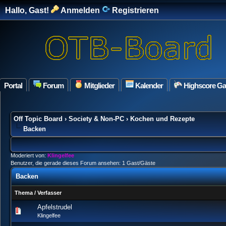
Hallo, Gast!
Anmelden
Registrieren
Portal
Forum
Mitglieder
Kalender
Highscore G
Off Topic Board
›
Society & Non-PC
›
Kochen und Rezepte
Backen
Moderiert von:
Klingelfee
Benutzer, die gerade dieses Forum ansehen: 1 Gast/Gäste
Backen
Thema
/
Verfasser
Apfelstrudel
0 Bewertung(en) - 0 von 5 durchschn
1
2
3
4
5
Klingelfee