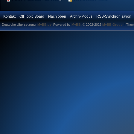
Kontakt
Off Topic Board
Nach oben
Archiv-Modus
RSS-Synchronisation
Deutsche Übersetzung:
MyBB.de
, Powered by
MyBB
, © 2002-2026
MyBB Group
.
| The