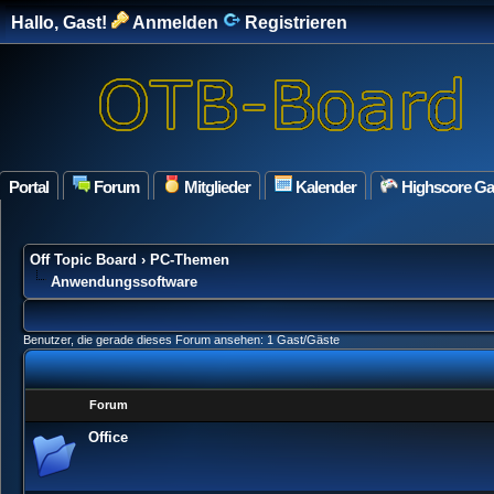
Hallo, Gast!
Anmelden
Registrieren
Portal
Forum
Mitglieder
Kalender
Highscore G
Off Topic Board
›
PC-Themen
Anwendungssoftware
Benutzer, die gerade dieses Forum ansehen: 1 Gast/Gäste
Forum
Office