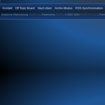
Kontakt
Off Topic Board
Nach oben
Archiv-Modus
RSS-Synchronisation
Deutsche Übersetzung:
MyBB.de
, Powered by
MyBB
, © 2002-2026
MyBB Group
.
| The