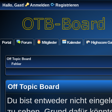
Hallo, Gast!
Anmelden
Registrieren
Portal
Forum
Mitglieder
Kalender
Highscore G
Off Topic Board
Fehler
Off Topic Board
Du bist entweder nicht eingel
zu sehen. Grund dafür könnte