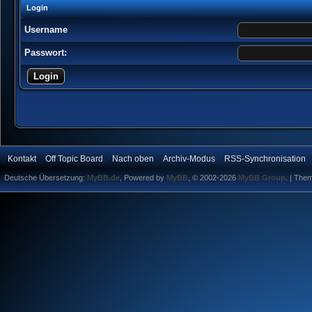
Login
Username
Passwort:
Kontakt
Off Topic Board
Nach oben
Archiv-Modus
RSS-Synchronisation
Deutsche Übersetzung:
MyBB.de
, Powered by
MyBB
, © 2002-2026
MyBB Group
.
| The